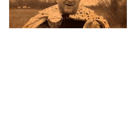
Musik
Auf allen Plattformen…
…und auf Vinyl!