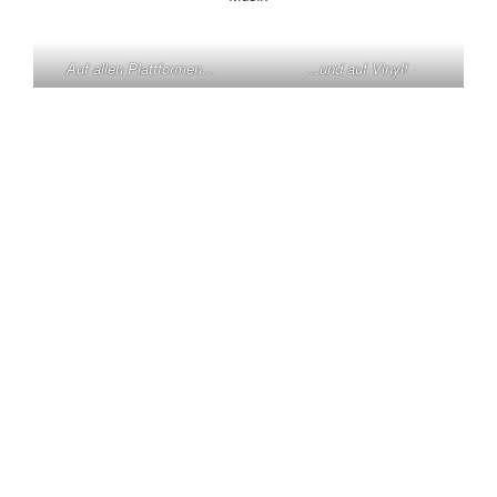
Auf allen Plattformen…
…und auf Vinyl!
KONTAKT
Claas Triebel