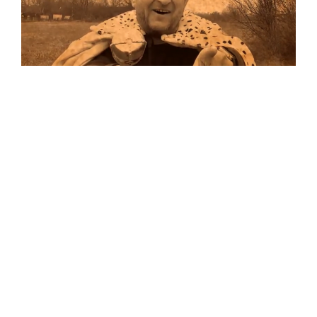
Musik
Auf allen Plattformen…
…und auf Vinyl!