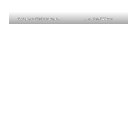
Auf allen Plattformen…
…und auf Vinyl!
KONTAKT
Claas Triebel