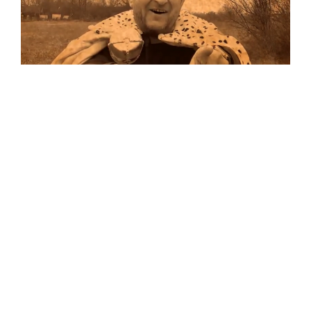
Musik
Auf allen Plattformen…
…und auf Vinyl!