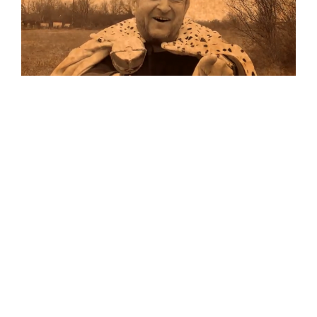
Musik
Auf allen Plattformen…
…und auf Vinyl!