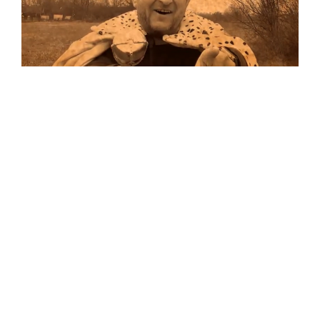
Musik
Auf allen Plattformen…
…und auf Vinyl!