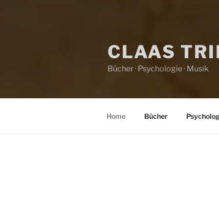
CLAAS TR
Bücher · Psychologie · Musik
Home
Bücher
Psycholog
HOME