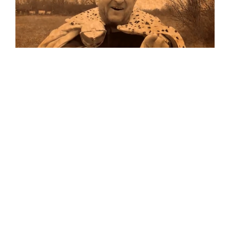
Musik
Auf allen Plattformen…
…und auf Vinyl!