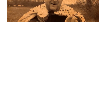
Musik
Auf allen Plattformen…
…und auf Vinyl!