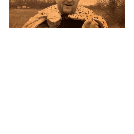
Musik
Auf allen Plattformen…
…und auf Vinyl!