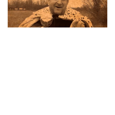
Musik
Auf allen Plattformen…
…und auf Vinyl!