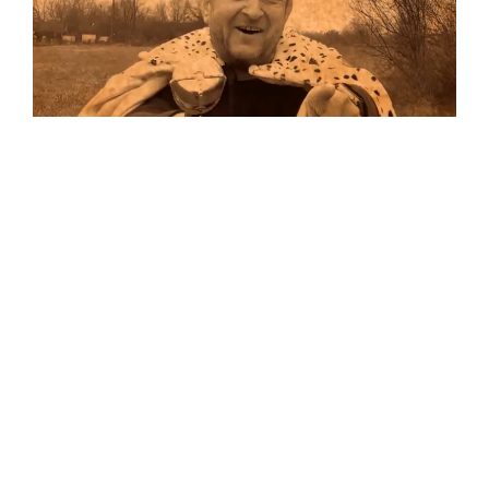
Musik
Auf allen Plattformen…
…und auf Vinyl!