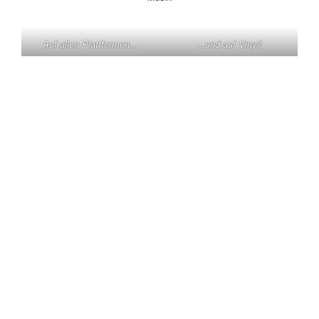
Auf allen Plattformen…
…und auf Vinyl!
KONTAKT
Claas Triebel