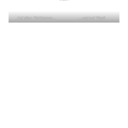
Auf allen Plattformen…
…und auf Vinyl!
KONTAKT
Claas Triebel