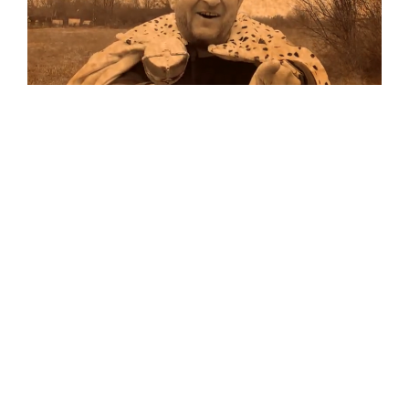
Musik
Auf allen Plattformen…
…und auf Vinyl!