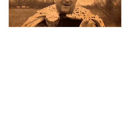
Musik
Auf allen Plattformen…
…und auf Vinyl!