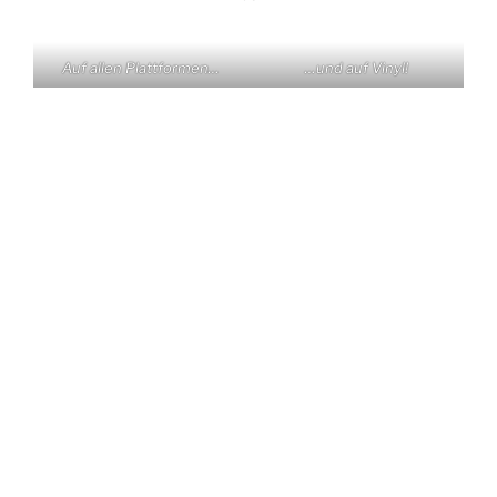
Auf allen Plattformen…
…und auf Vinyl!
KONTAKT
Claas Triebel