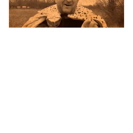
Musik
Auf allen Plattformen…
…und auf Vinyl!