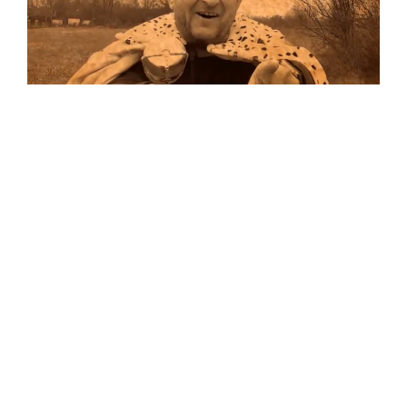
Musik
Auf allen Plattformen…
…und auf Vinyl!