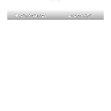
Auf allen Plattformen…
…und auf Vinyl!
KONTAKT
Claas Triebel