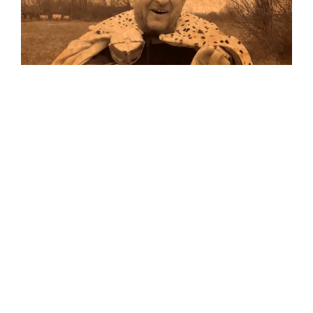
Musik
Auf allen Plattformen…
…und auf Vinyl!