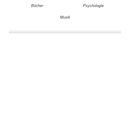
Bücher
Psychologie
Musik
Auf allen Plattformen…
…und auf Vinyl!
KONTAKT