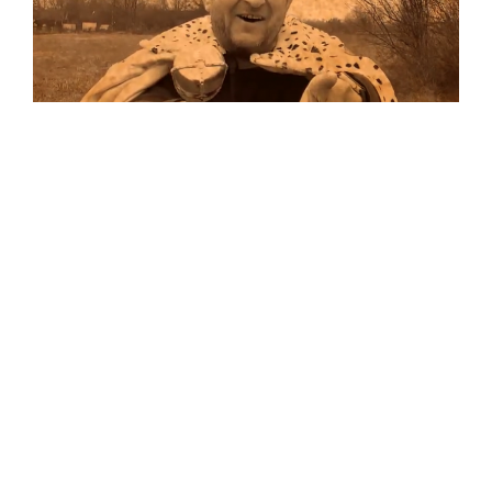
Musik
Auf allen Plattformen…
…und auf Vinyl!