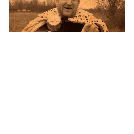
Musik
Auf allen Plattformen…
…und auf Vinyl!