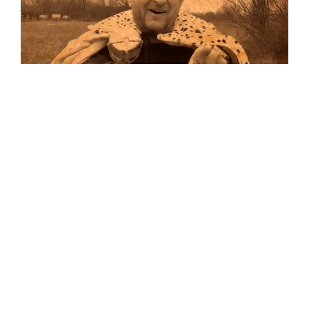
Musik
Auf allen Plattformen…
…und auf Vinyl!