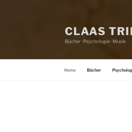
CLAAS TR
Bücher · Psychologie · Musik
Home
Bücher
Psycholog
HOME