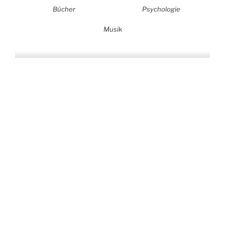
Bücher
Psychologie
Musik
Auf allen Plattformen…
…und auf Vinyl!
KONTAKT